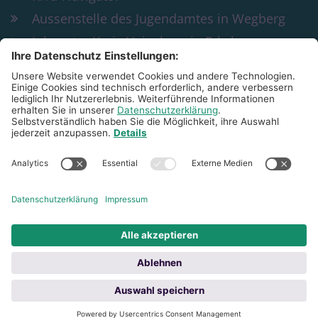
Aussenstelle des Jugendamtes in Wegberg
Jobcenter Kreis Heinsberg in Erkelenz
Bildung und Teilhabe
KiTa St. Peter & Paul Wegberg
Rathausplatz 29
41844
Wegberg
02434 4862
peter-und-paul@familienzentrum-
sanktmartinwegberg.de
© Bistum Aachen
Impressum
Datenschutzerklärung