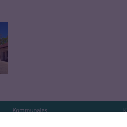
Kommunales
K
R
KiTa-Navigator
4