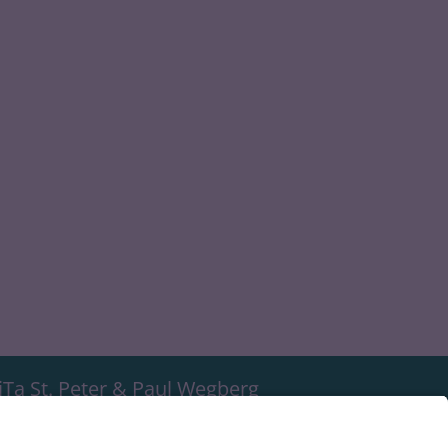
iTa St. Peter & Paul Wegberg
athausplatz 29
1844
Wegberg