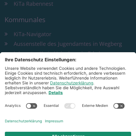
KiTa Rabennest
Kommunales
KiTa-Navigator
Aussenstelle des Jugendamtes in Wegberg
Jobcenter Kreis Heinsberg in Erkelenz
Bildung und Teilhabe
KiTa St. Peter & Paul Wegberg
Rathausplatz 29
41844
Wegberg
02434 4862
peter-und-paul@familienzentrum-
sanktmartinwegberg.de