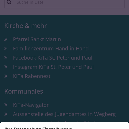
Kirche & mehr
Pfarrei Sankt Martin
Familienzentrum Hand in Hand
Facebook KiTa St. Peter und Paul
Instagram KiTa St. Peter und Paul
KiTa Rabennest
Kommunales
KiTa-Navigator
Aussenstelle des Jugendamtes in Wegberg
Jobcenter Kreis Heinsberg in Erkelenz