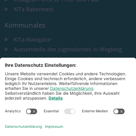
KiTa Rabennest
Kommunales
KiTa-Navigator
Aussenstelle des Jugendamtes in Wegberg
Jobcenter Kreis Heinsberg in Erkelenz
Bildung und Teilhabe
KiTa St. Peter & Paul Wegberg
Rathausplatz 29
41844
Wegberg
02434 4862
peter-und-paul@familienzentrum-