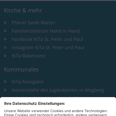
Kirche & mehr
Pfarrei Sankt Martin
Familienzentrum Hand in Hand
Facebook KiTa St. Peter und Paul
Instagram KiTa St. Peter und Paul
KiTa Rabennest
Kommunales
KiTa-Navigator
Aussenstelle des Jugendamtes in Wegberg
Jobcenter Kreis Heinsberg in Erkelenz
Bildung und Teilhabe