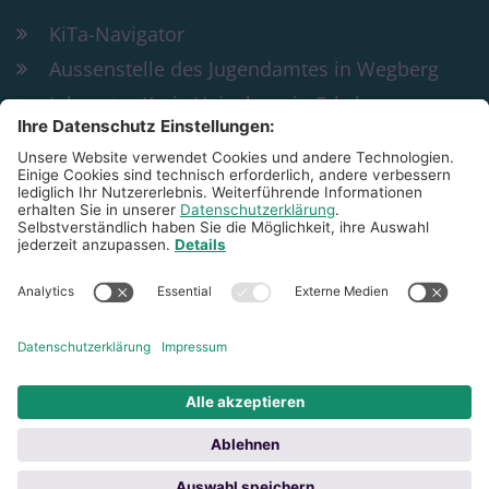
KiTa-Navigator
Aussenstelle des Jugendamtes in Wegberg
Jobcenter Kreis Heinsberg in Erkelenz
Bildung und Teilhabe
KiTa St. Peter & Paul Wegberg
Rathausplatz 29
41844
Wegberg
02434 4862
peter-und-paul@familienzentrum-
sanktmartinwegberg.de
© Bistum Aachen
Impressum