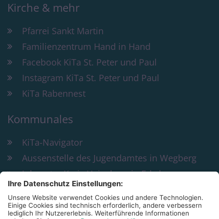
Kirche & mehr
Pfarrei Sankt Martin
Familienzentrum Hand in Hand
Facebook KiTa St. Peter und Paul
Instagram KiTa St. Peter und Paul
KiTa Rabennest
Kommunales
KiTa-Navigator
Aussenstelle des Jugendamtes in Wegberg
Jobcenter Kreis Heinsberg in Erkelenz
Bildung und Teilhabe
KiTa St. Peter & Paul Wegberg