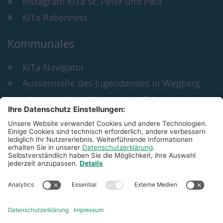
Instagram KiTa St. Peter und Paul
KiTa Rabennest
Kommunales
KiTa-Navigator
Aussenstelle des Jugendamtes in Wegberg
Jobcenter Kreis Heinsberg in Erkelenz
Bildung und Teilhabe
KiTa St. Peter & Paul Wegberg
Rathausplatz 29
41844
Wegberg
02434 4862
peter-und-paul@familienzentrum-