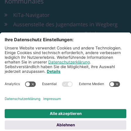
Kommunales
KiTa-Navigator
Aussenstelle des Jugendamtes in Wegberg
Jobcenter Kreis Heinsberg in Erkelenz
Bildung und Teilhabe
KiTa St. Peter & Paul Wegberg
Rathausplatz 29
41844
Wegberg
02434 4862
peter-und-paul@familienzentrum-
sanktmartinwegberg.de