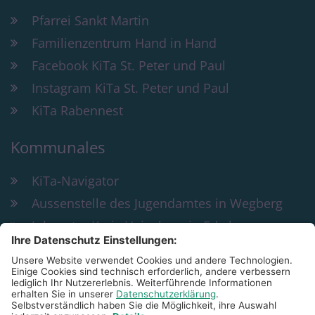
Pfarrei Sankt Martin
Familienzentrum Hand in Hand
Facebook KiTa St. Peter und Paul
Instagram KiTa St. Peter und Paul
KiTa Rabennest
Kommunales
KiTa-Navigator
Aussenstelle des Jugendamtes in Wegberg
Jobcenter Kreis Heinsberg in Erkelenz
Bildung und Teilhabe
KiTa St. Peter & Paul Wegberg
Rathausplatz 29